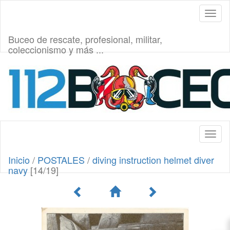
Toggl
naviga
Buceo de rescate, profesional, militar,
coleccionismo y más ...
Toggl
naviga
Inicio
/
POSTALES
/
diving instruction helmet diver
navy
[14/19]