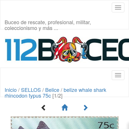
Toggl
naviga
Buceo de rescate, profesional, militar,
coleccionismo y más ...
Toggl
naviga
Inicio
/
SELLOS
/
Belice
/
belize whale shark
rhincodon typus 75c
[1/2]