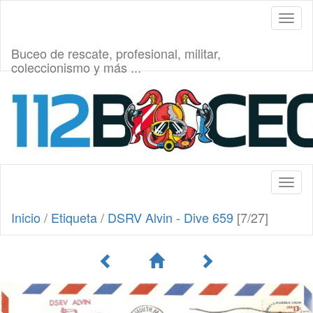
Toggl
naviga
Buceo de rescate, profesional, militar,
coleccionismo y más ...
Toggl
naviga
Inicio
/
Etiqueta
/
DSRV Alvin - Dive 659
[7/27]