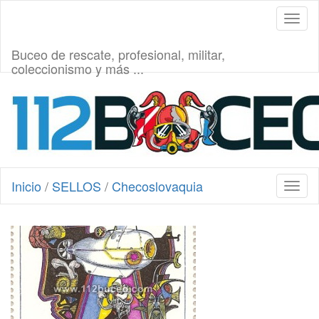
Toggl
naviga
Buceo de rescate, profesional, militar,
coleccionismo y más ...
Inicio
/
SELLOS
/
Checoslovaquia
Toggl
naviga