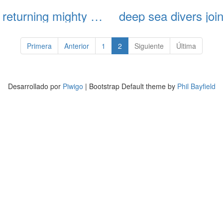
diver returning mighty deep
Primera
Anterior
1
2
Siguiente
Última
Desarrollado por
Piwigo
| Bootstrap Default theme by
Phil Bayfield