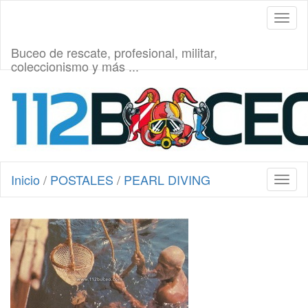
Toggl
naviga
Buceo de rescate, profesional, militar,
coleccionismo y más ...
Inicio
/
POSTALES
/
PEARL DIVING
Toggl
naviga