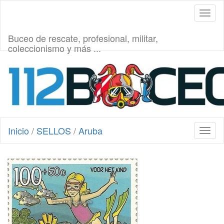
Toggl
naviga
Buceo de rescate, profesional, militar,
coleccionismo y más ...
Inicio
/
SELLOS
/
Aruba
Toggl
naviga